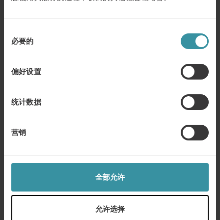
了解更多
同
必要的
意
十一月 16
| 1 分钟阅读
飞利浦Trusted Advisor项目
选
择
了解更多
偏好设置
统计数据
二月 10
| 1 分钟阅读
惠普优秀的销售管理培训
了解更多
营销
十二月 17
| 1 分钟阅读
西门子的优秀客户管理
全部允许
了解更多
允许选择