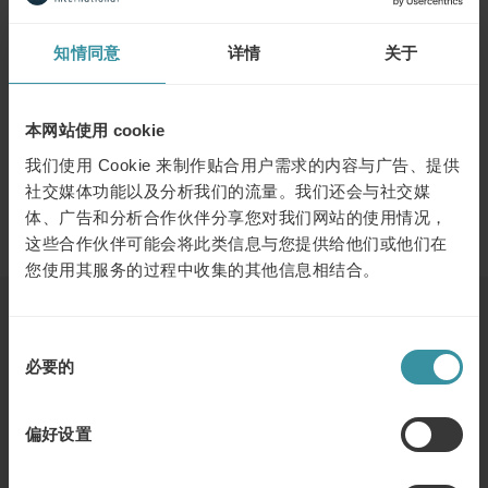
成功的关键
– 确保成果和结果的一些关键因素
知情同意
详情
关于
本网站使用 cookie
您想了解更多有关客户服务的的信息吗？
我们使用 Cookie 来制作贴合用户需求的内容与广告、提供
社交媒体功能以及分析我们的流量。我们还会与社交媒
如果您需要更多的信息，请与我们联系；
体、广告和分析合作伙伴分享您对我们网站的使用情况，
电话: +46 8 705 29 00
这些合作伙伴可能会将此类信息与您提供给他们或他们在
您使用其服务的过程中收集的其他信息相结合。
浏览下一个
同
必要的
意
选
七月 10
| 1 分钟阅读
择
德国威乐与麦古利国际
偏好设置
了解更多