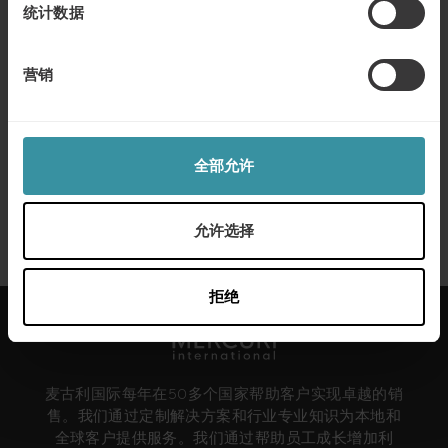
统计数据
九月 8
| 1 分钟阅读
金巴利与麦古利国际
营销
了解更多
全部允许
三月 15
| 1 分钟阅读
马士基航运公司的卓越客户服务
了解更多
允许选择
拒绝
麦古利国际每年在50多个国家帮助客户实现卓越的销
售。我们通过定制解决方案和行业专业知识为本地和
全球客户提供服务。我们通过帮助员工成长增加利