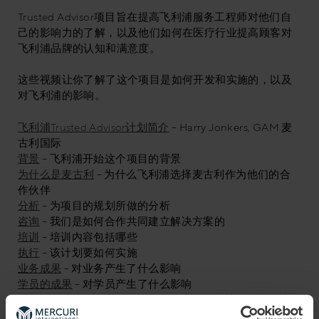
Trusted Advisor项目旨在提高飞利浦服务工程师对他们自
己的影响力的了解，以及他们如何在医疗行业提高顾客对
飞利浦品牌的认知和满意度。
这些视频让你了解了这个项目是如何开发和实施的，以及
对飞利浦的影响。
飞利浦Trusted Advisor计划简介
– Harry Jonkers, GAM 麦
古利国际
背景
– 飞利浦开始这个项目的背景
为什么是麦古利
– 为什么飞利浦选择麦古利作为他们的合
作伙伴
分析
– 为项目的规划所做的分析
咨询
– 我们是如何合作共同建立解决方案的
培训
– 培训内容包括哪些
执行
– 该计划要如何实施
业务成果
– 对业务产生了什么影响
学员的成果
– 对学员产生了什么影响
对他人的建议
– Gertjan van der Weijden对其他有类似情况
的人有什么建议