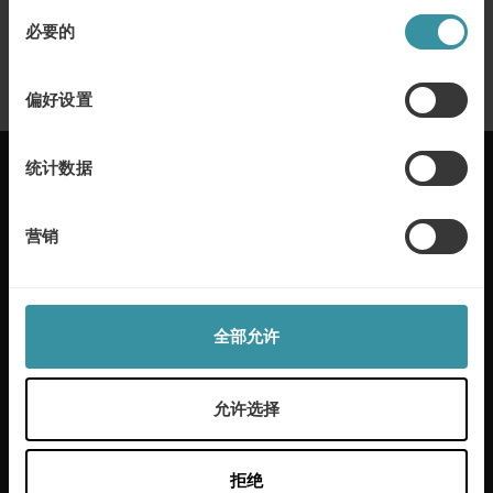
十一月 20
| 1 分钟阅读
同
卓越销售 —— 全球销售领先的公司掌握
必要的
意
的八个原则
选
了解更多
择
偏好设置
统计数据
营销
麦古利国际每年在50多个国家帮助客户实现卓越的销
售。我们通过定制解决方案和行业专业知识为本地和
全球客户提供服务。我们通过帮助员工成长增加利
润，提供工具和流程来应对任何销售挑战。
全部允许
了解更多
允许选择
拒绝
常用链接