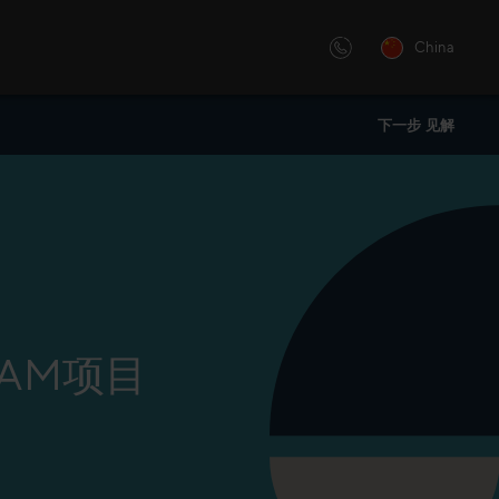
China
下一步 见解
化的还是讲师主导的培训 —— 我
举办“销售大会”，用灵感和洞察
的创新学习解决方案。
。“销售大会”是B2B企业高管的
SAM项目