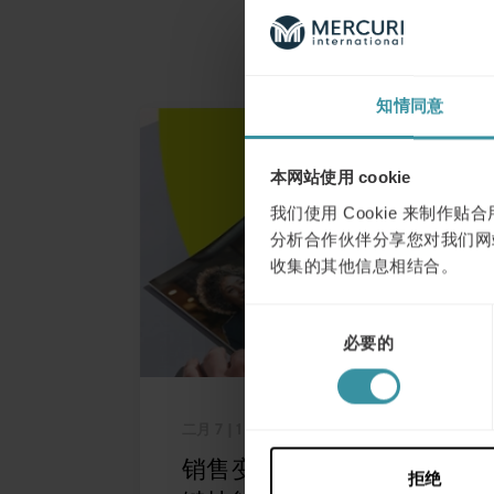
知情同意
本网站使用 cookie
我们使用 Cookie 来制
分析合作伙伴分享您对我们网
收集的其他信息相结合。
同
必要的
意
选
择
二月 7
| 1 分钟阅读
销售变革：2025年五大关
拒绝