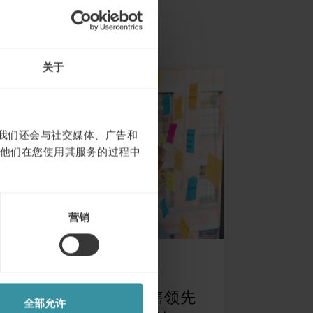
关于
。我们还会与社交媒体、广告和
他们在您使用其服务的过程中
营销
十一月 20
| 1 分钟阅读
卓越销售 —— 全球销售领先
全部允许