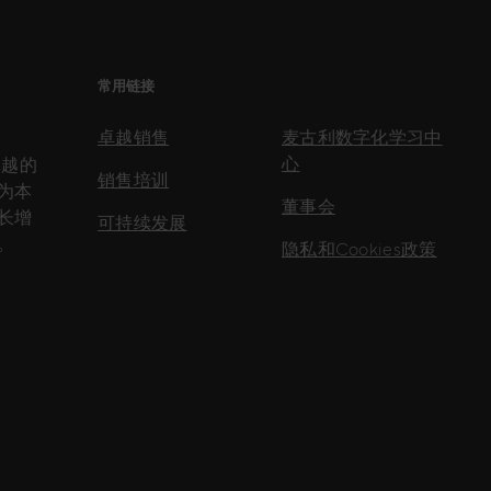
常用链接
卓越销售
麦古利数字化学习中
心
卓越的
销售培训
为本
董事会
长增
可持续发展
。
隐私和Cookies政策