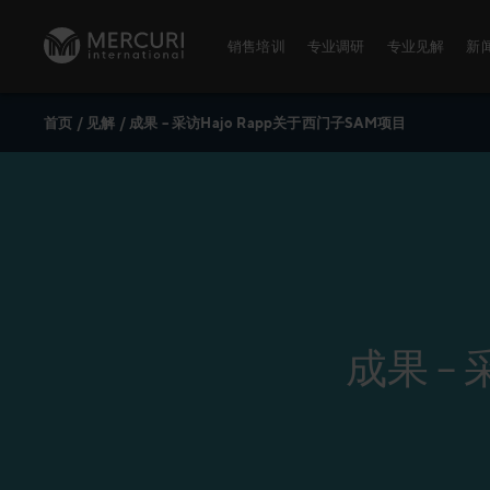
跳到内容
销售培训
专业调研
专业见解
新
首页
/
见解
/
成果 – 采访Hajo Rapp关于西门子SAM项目
销售培训
专业调研
麦古利国际
数字化培训
麦古利国际调研
董事会
卓越销售
销售能力测评
麦古利全球
培训主题
关于麦古利
公开课
公开课时间表
成果 –