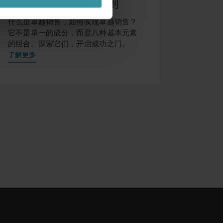
的公司掌握的八个原则
什么是卓越销售，如何实现卓越销售？
它不是单一的成分，而是八种基本元素
的组合。探索它们，开启成功之门。
了解更多