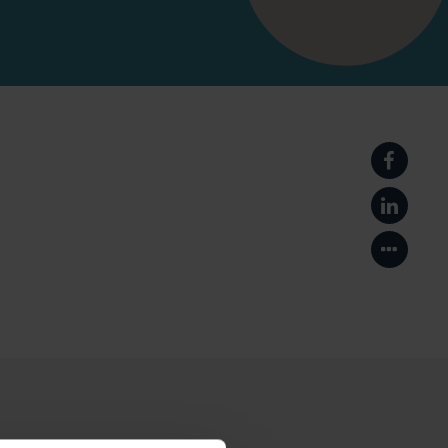
在Face
在Link
显示更