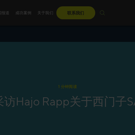
闻报道
成功案例
关于我们
联系我们
麦古利国际在中国
顾问团队
销售培训
麦古利国际调研
管理团队
关于麦古利中国
无论是数字化的、定制
每年，麦古利国际都会
国际
们为您量身定制先进
力引导领导者走向未来
年度盛会。
了解更多
1 分钟阅读
了解更多
 采访Hajo Rapp关于西门子