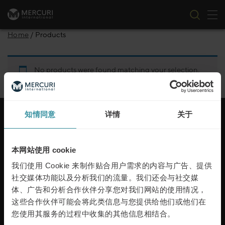
切
跳到内容
Home
/ Products
No products were found matching your selection.
知情同意
详情
关于
本网站使用 cookie
麦古利国际每年在50多个国家帮助客户实现卓越的销
售。我们通过定制解决方案和行业专业知识为本地和
我们使用 Cookie 来制作贴合用户需求的内容与广告、提供
全球客户提供服务。我们通过帮助员工成长增加利
社交媒体功能以及分析我们的流量。我们还会与社交媒
润，提供工具和流程来应对任何销售挑战。
体、广告和分析合作伙伴分享您对我们网站的使用情况，
这些合作伙伴可能会将此类信息与您提供给他们或他们在
了解更多
您使用其服务的过程中收集的其他信息相结合。