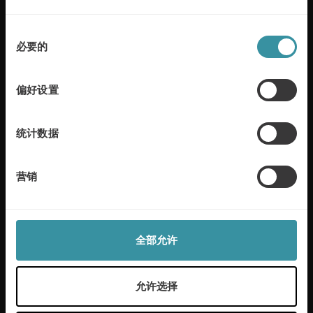
同
必要的
常用链接
意
选
卓越销售
麦古利数字化学习中心
择
偏好设置
销售培训
董事会
可持续发展
隐私和Cookies政策
统计数据
营销
关注我们
全部允许
麦古利微信公众号
允许选择