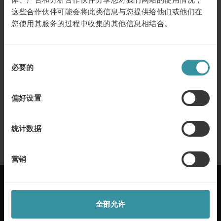
这些合作伙伴可能会将此类信息与您提供给他们或他们在
您使用其服务的过程中收集的其他信息相结合。
我们强大、全面的高级商业模型在国
家、国际和全球范围内，为小型、中型和
同
大型企业解决了B2B的重要客户管理。
必要的
意
选
您想知道如何改善您的重要客户管理方式吗？
择
偏好设置
通过电话或邮件联系我们：
电话：+86 (21) 6415 6691
统计数据
电子邮件：
info@mercuri.com.cn
营销
全部允许
麦古利国际每年在50多个国家帮助客户实现卓越的销