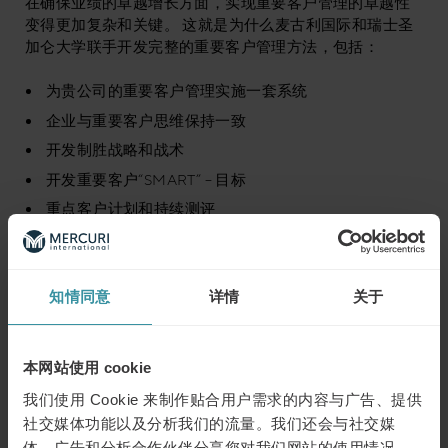
在确保业绩的卓越增长方面，实现重要客户管理的卓越性
变得更加复杂和关键。 这就是为什么麦古利国际和瑞士圣
加仑大学联手开发完整的重要客户管理方法，包括：
为贵公司的重要客户管理实施一套系统
企业与重要客户思维保持一致
开发制胜战略和战术
开发重要客户“SMART” – 目标
重点客户计划和持续测评
了解重要客户的“决策团队”
发掘资源信息并将其转化为有意义且可访问的公司情报
知情同意
详情
关于
重要客户解决方案
高效的重要客户团队
本网站使用 cookie
我们使用 Cookie 来制作贴合用户需求的内容与广告、提供
社交媒体功能以及分析我们的流量。我们还会与社交媒
体、广告和分析合作伙伴分享您对我们网站的使用情况，