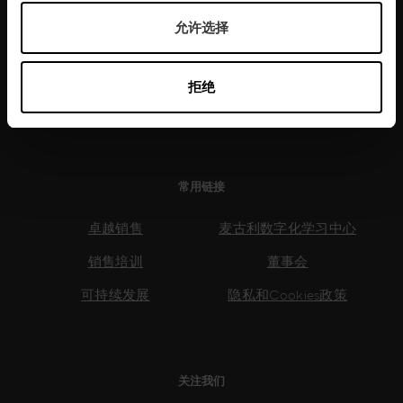
售。我们通过定制解决方案和行业专业知识为本地和
允许选择
全球客户提供服务。我们通过帮助员工成长增加利
润，提供工具和流程来应对任何销售挑战。
拒绝
了解更多
常用链接
卓越销售
麦古利数字化学习中心
销售培训
董事会
可持续发展
隐私和Cookies政策
关注我们