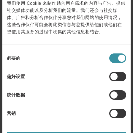
1. 目标与介绍
我们使用 Cookie 来制作贴合用户需求的内容与广告、提供
回顾重要销售理念。帮助销售人员在困难情形下获得销售
社交媒体功能以及分析我们的流量。我们还会与社交媒
增长；了解区别销售的概念。
体、广告和分析合作伙伴分享您对我们网站的使用情况，
这些合作伙伴可能会将此类信息与您提供给他们或他们在
2. 销售投射力的有效性
您使用其服务的过程中收集的其他信息相结合。
了解在什么场景下影响客户决策。探讨获得客户决策的主
要障碍。学习如何加快客户决策进程。
同
3. 施展个人说服力的艺术
必要的
意
介绍成功说服的“七大黄金法则”。特别关注措辞、动作和姿
选
势。通过一整系列的辩论和游戏，进行个人说服力的练
习。
择
偏好设置
4. 建立高影响力的销售对论
发现销售人员近期面临的具体销售形势。参考客户倾向
统计数据
性，分析客户选择我方与竞争对手的决策标准，从而充分
挖掘我方解决方案的优势与劣势，以强有效的方式呈现价
格及方案。
营销
5. 促进客户的决策进度
将客户的异议转化为销售的武器，讨论最常见的或最难应