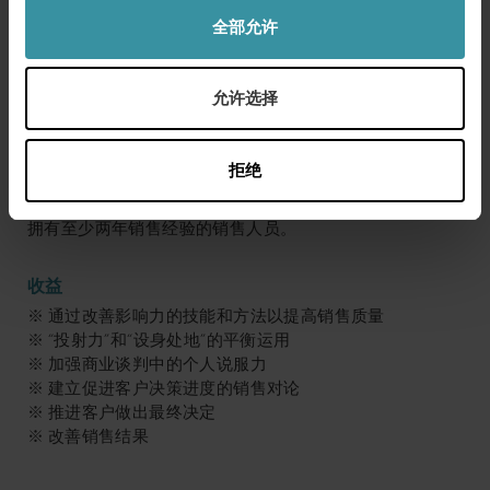
对的异议；学习怎样促使客户做决定；进行角色扮演强化
全部允许
学习效果。
6. 总结并制定个人行动计划
允许选择
每位学员都要拟定个人行动计划，以确保所学的销售知识
与技巧能够运用在实际工作上。
拒绝
针对对象
拥有至少两年销售经验的销售人员。
收益
※ 通过改善影响力的技能和方法以提高销售质量
※ “投射力”和“设身处地”的平衡运用
※ 加强商业谈判中的个人说服力
※ 建立促进客户决策进度的销售对论
※ 推进客户做出最终决定
※ 改善销售结果