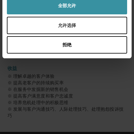
程序和方法。
全部允许
8. 总结并制定个人行动计划
每位学员都要拟定个人行动计划，以确保所学的知识与技
允许选择
巧能够运用在实际工作上。
针对对象
拒绝
直接或间接与客户打交道的业务操作人员、销售人员等
收益
※ 理解卓越的客户体验
※ 提高老客户的持续购买率
※ 在服务中发掘新的销售机会
※ 提高客户满意度和客户忠诚度
※ 培养危机处理中的积极思维
※ 发展与客户沟通技巧、人际处理技巧、处理抱怨投诉技
巧