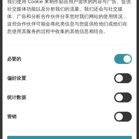
我们使用 Cookie 来制作贴合用户需求的内容与广告、提供
性的人相处。
社交媒体功能以及分析我们的流量。我们还会与社交媒
体、广告和分析合作伙伴分享您对我们网站的使用情况，
4. 提升客户体验的有效技巧
这些合作伙伴可能会将此类信息与您提供给他们或他们在
提高学员的沟通技巧；学习了解客户实况的技巧，包括高
您使用其服务的过程中收集的其他信息相结合。
效地提问，了解客户的处境；通过积极聆听和观察对方的
肢体语言等方法。学习如何充满自信地向客户建议解决方
案。
同
必要的
5. 服务中发掘新的销售机会
意
认识“冰山理论”，敏锐察觉客户提出的每一个问题，或许一
选
个技术问题就是一个销售过程，也是一次机遇。
择
偏好设置
6. 扭转“不满意”
应对困难的沟通场景，管理具有挑战性的沟通。人生态度
统计数据
测试：在与客户合作时您如何看待自己和他人，体会客户
的心情和境遇，做出相应的行为以改变相处结果。
营销
7. 将投诉转变成机遇
学习如何专业地处理客户投诉，将投诉转变成机遇。此部
分将向您讲解关于投诉的研究报告，以及高效处理投诉的