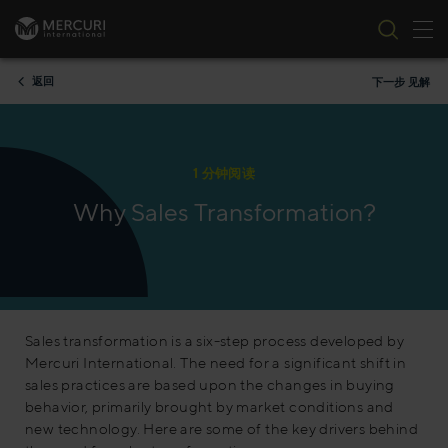
切
跳到内容
返回
下一步 见解
1 分钟阅读
Why Sales Transformation?
Sales transformation is a six-step process developed by
Mercuri International. The need for a significant shift in
sales practices are based upon the changes in buying
behavior, primarily brought by market conditions and
new technology. Here are some of the key drivers behind