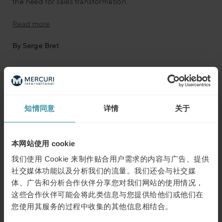
the need for sales transformation.
Read more
By Serge Bret
浏览下一个
知情同意
详情
关于
二月 7
| 1 分钟阅读
销售变革：2025年五大关键技能引领
本网站使用 cookie
成功之路
我们使用 Cookie 来制作贴合用户需求的内容与广告、提供
了解更多
社交媒体功能以及分析我们的流量。我们还会与社交媒
体、广告和分析合作伙伴分享您对我们网站的使用情况，
三月 11
| 1 分钟阅读
这些合作伙伴可能会将此类信息与您提供给他们或他们在
人工智能驱动的人员管理：利用人工智
您使用其服务的过程中收集的其他信息相结合。
能进行招聘、技能发展和销售辅导