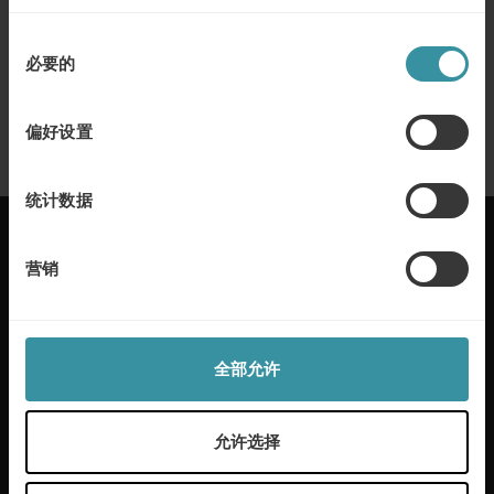
了解更多
同
必要的
意
十一月 20
| 1 分钟阅读
卓越销售 —— 全球销售领先的公司掌握
选
的八个原则
择
偏好设置
了解更多
统计数据
营销
麦古利国际每年在50多个国家帮助客户实现卓越的销
售。我们通过定制解决方案和行业专业知识为本地和
全球客户提供服务。我们通过帮助员工成长增加利
全部允许
润，提供工具和流程来应对任何销售挑战。
了解更多
允许选择