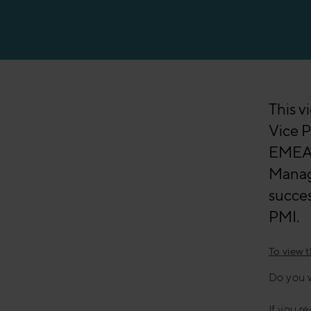
This v
Vice 
EMEA a
Manag
succes
PMI.
To view 
Do you 
If you r