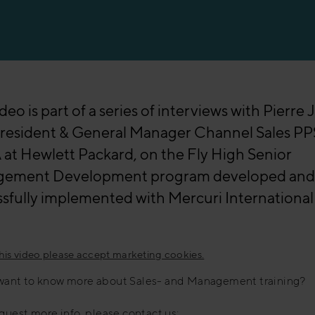
ideo is part of a series of interviews with Pierre 
President & General Manager Channel Sales PP
t Hewlett Packard, on the Fly High Senior
ement Development program developed and
sfully implemented with Mercuri International
this video please accept marketing cookies.
want to know more about Sales- and Management training?
equest more info, please contact us;