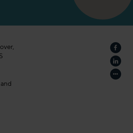
Jover,
在Face
S
在Link
显示更
 and