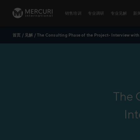
跳到内容
销售培训
专业调研
专业见解
新
首页
/
见解
/
The Consulting Phase of the Project- Interview with
销售培训
专业调研
麦古利国际
数字化培训
麦古利国际调研
董事会
卓越销售
销售能力测评
麦古利全球
培训主题
关于麦古利
公开课
The C
公开课时间表
Int