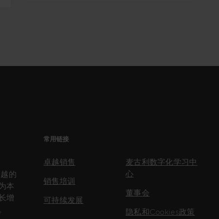
常用链接
卓越销售
麦古利数字化学习中
心
卓越的
销售培训
为本
董事会
长增
可持续发展
。
隐私和Cookies政策