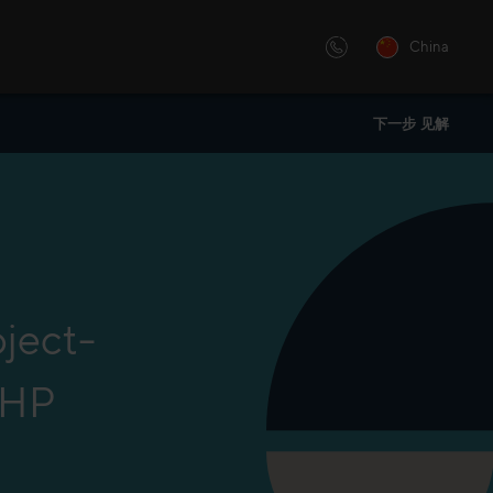
China
下一步 见解
化的还是讲师主导的培训 —— 我
举办“销售大会”，用灵感和洞察
的创新学习解决方案。
。“销售大会”是B2B企业高管的
oject-
t HP