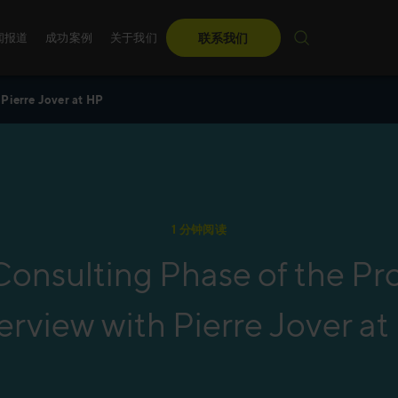
闻报道
成功案例
关于我们
联系我们
 Pierre Jover at HP
麦古利国际在中国
顾问团队
销售培训
麦古利国际调研
管理团队
关于麦古利中国
无论是数字化的、定制
每年，麦古利国际都会
国际
们为您量身定制先进
力引导领导者走向未来
1 分钟阅读
年度盛会。
了解更多
onsulting Phase of the Pr
了解更多
erview with Pierre Jover a