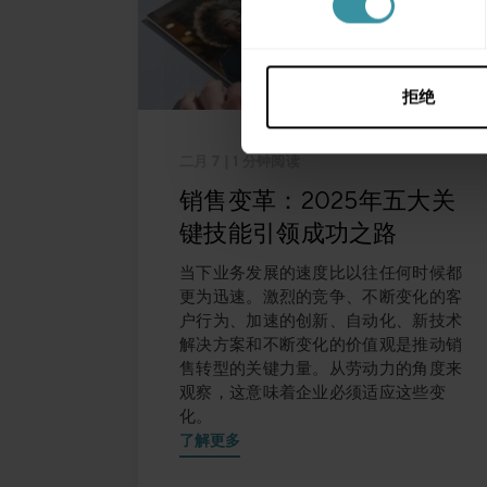
择
拒绝
二月 7
| 1 分钟阅读
销售变革：2025年五大关
键技能引领成功之路
当下业务发展的速度比以往任何时候都
更为迅速。激烈的竞争、不断变化的客
户行为、加速的创新、自动化、新技术
解决方案和不断变化的价值观是推动销
售转型的关键力量。从劳动力的角度来
观察，这意味着企业必须适应这些变
化。
了解更多