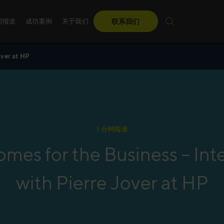
闻报道
成功案例
关于我们
联系我们
over at HP
麦古利国际在中国
顾问团队
销售培训
麦古利国际调研
管理团队
关于麦古利中国
无论是数字化的、定制
每年，麦古利国际都会
国际
们为您量身定制先进
力引导领导者走向未来
1 分钟阅读
年度盛会。
了解更多
mes for the Business – Int
了解更多
with Pierre Jover at HP