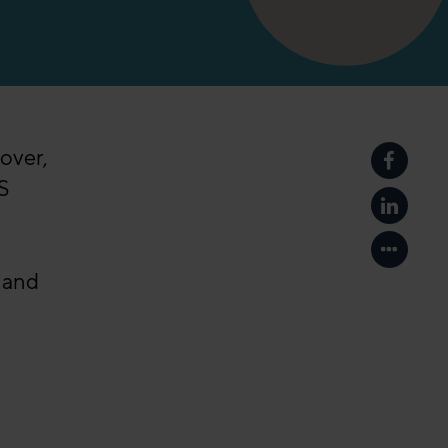
Jover,
在Face
S
在Link
显示更
 and