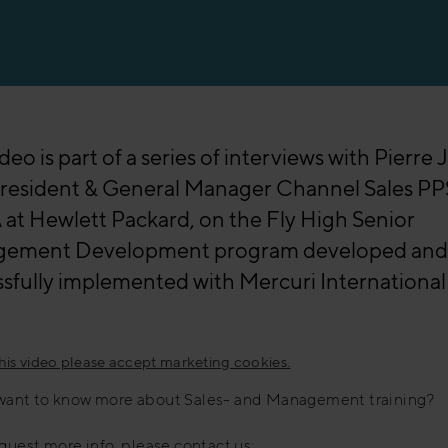
ideo is part of a series of interviews with Pierre 
President & General Manager Channel Sales PP
t Hewlett Packard, on the Fly High Senior
ement Development program developed and
sfully implemented with Mercuri International
this video please accept marketing cookies.
want to know more about Sales- and Management training?
equest more info, please contact us;