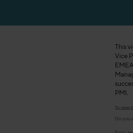
This v
Vice 
EMEA a
Manag
succes
PMI.
To view 
Do you 
If you r