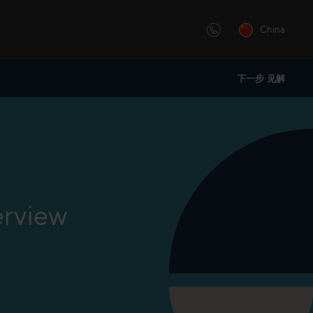
China
下一步 见解
化的还是讲师主导的培训 —— 我
举办“销售大会”，用灵感和洞察
的创新学习解决方案。
。“销售大会”是B2B企业高管的
erview