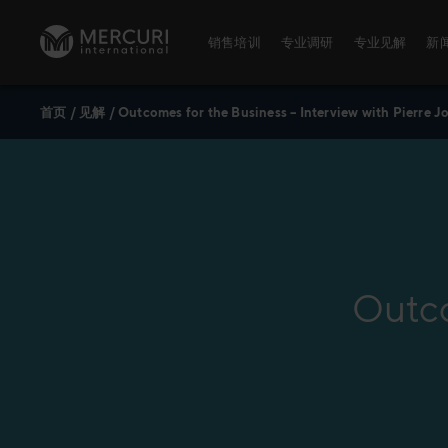
跳到内容
销售培训
专业调研
专业见解
新
首页
/
见解
/
Outcomes for the Business – Interview with Pierre J
销售培训
专业调研
麦古利国际
数字化培训
麦古利国际调研
董事会
卓越销售
销售能力测评
麦古利全球
培训主题
关于麦古利
公开课
Outco
公开课时间表