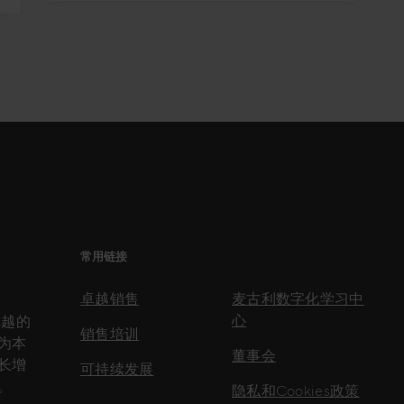
常用链接
卓越销售
麦古利数字化学习中
心
卓越的
销售培训
为本
董事会
长增
可持续发展
。
隐私和Cookies政策