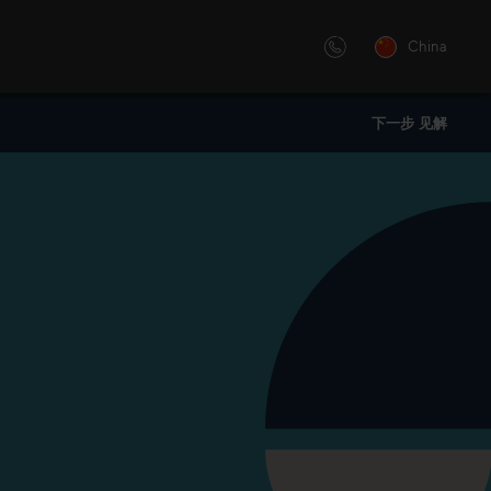
China
下一步 见解
化的还是讲师主导的培训 —— 我
举办“销售大会”，用灵感和洞察
的创新学习解决方案。
。“销售大会”是B2B企业高管的