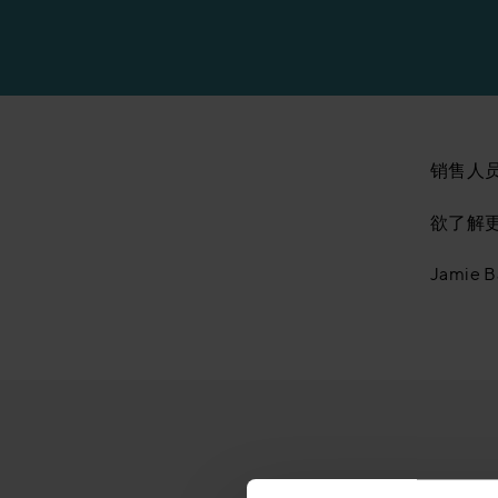
销售人
欲了解
Jamie B