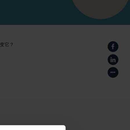
变它？
在Face
在Link
显示更