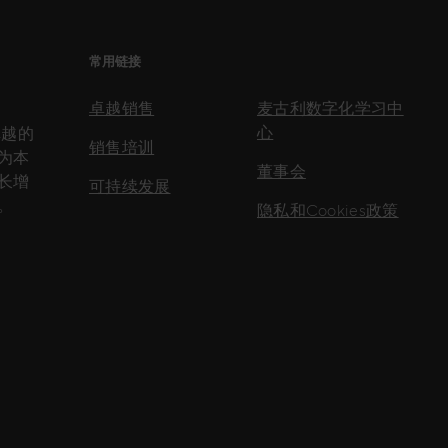
常用链接
卓越销售
麦古利数字化学习中
心
卓越的
销售培训
为本
董事会
长增
可持续发展
。
隐私和Cookies政策