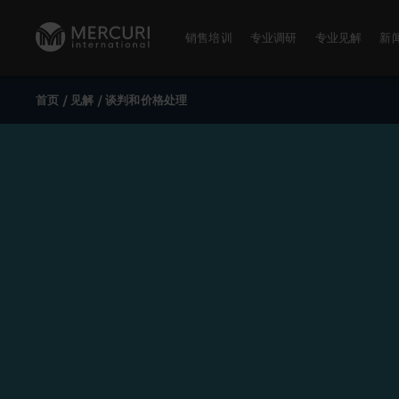
跳到内容
销售培训
专业调研
专业见解
新
首页
/
见解
/
谈判和价格处理
销售培训
专业调研
麦古利国际
数字化培训
麦古利国际调研
董事会
卓越销售
销售能力测评
麦古利全球
培训主题
关于麦古利
公开课
公开课时间表