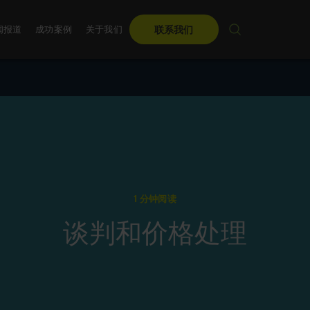
闻报道
成功案例
关于我们
联系我们
麦古利国际在中国
顾问团队
销售培训
麦古利国际调研
管理团队
关于麦古利中国
无论是数字化的、定制
每年，麦古利国际都会
国际
们为您量身定制先进
力引导领导者走向未来
年度盛会。
了解更多
1 分钟阅读
了解更多
谈判和价格处理