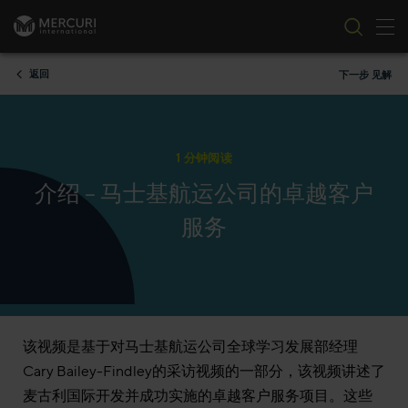
切
跳到内容
返回
下一步 见解
1 分钟阅读
介绍 – 马士基航运公司的卓越客户
服务
该视频是基于对马士基航运公司全球学习发展部经理
Cary Bailey-Findley的采访视频的一部分，该视频讲述了
麦古利国际开发并成功实施的卓越客户服务项目。这些