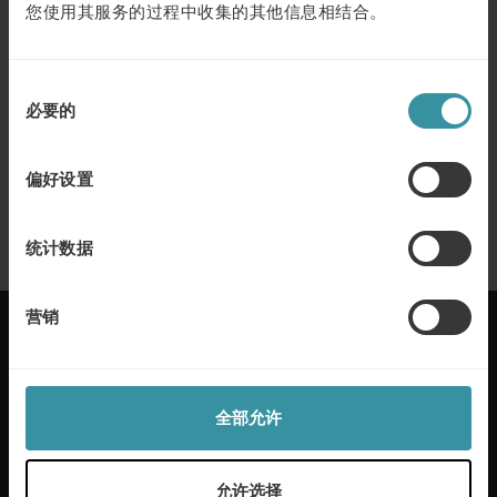
您使用其服务的过程中收集的其他信息相结合。
三月 11
| 1 分钟阅读
人工智能驱动的人员管理：利用人工智
能进行招聘、技能发展和销售辅导
同
了解更多
必要的
意
选
十一月 20
| 1 分钟阅读
择
偏好设置
卓越销售 —— 全球销售领先的公司掌握
的八个原则
了解更多
统计数据
营销
麦古利国际每年在50多个国家帮助客户实现卓越的销
全部允许
售。我们通过定制解决方案和行业专业知识为本地和
全球客户提供服务。我们通过帮助员工成长增加利
润，提供工具和流程来应对任何销售挑战。
允许选择