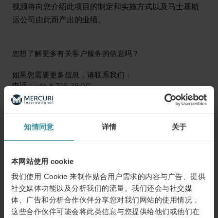
视频将向您介绍此项目的制定和实施方式以及马士基航
运公司由此而产出的业绩。
您想了解更多有关客户服务的信息吗？
如果您需要更多信息，请联系我们：
电话：+46 8 705 29 00
知情同意
详情
关于
浏览下一个
本网站使用 cookie
二月 7
| 1 分钟阅读
我们使用 Cookie 来制作贴合用户需求的内容与广告、提供
销售变革：2025年五大关键技能引领
社交媒体功能以及分析我们的流量。我们还会与社交媒
成功之路
体、广告和分析合作伙伴分享您对我们网站的使用情况，
了解更多
这些合作伙伴可能会将此类信息与您提供给他们或他们在