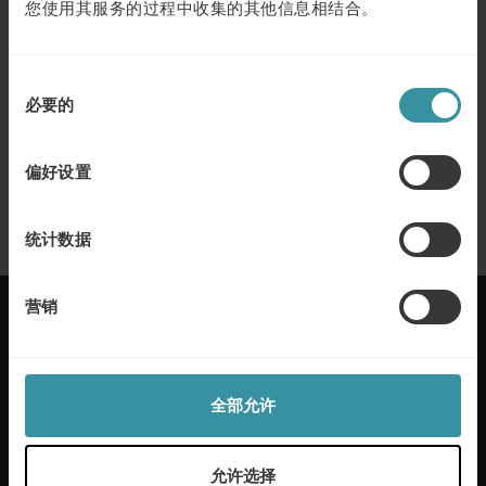
您使用其服务的过程中收集的其他信息相结合。
三月 11
| 1 分钟阅读
人工智能驱动的人员管理：利用人工智
能进行招聘、技能发展和销售辅导
同
了解更多
必要的
意
选
十一月 20
| 1 分钟阅读
择
偏好设置
卓越销售 —— 全球销售领先的公司掌握
的八个原则
了解更多
统计数据
营销
麦古利国际每年在50多个国家帮助客户实现卓越的销
全部允许
售。我们通过定制解决方案和行业专业知识为本地和
全球客户提供服务。我们通过帮助员工成长增加利
润，提供工具和流程来应对任何销售挑战。
允许选择