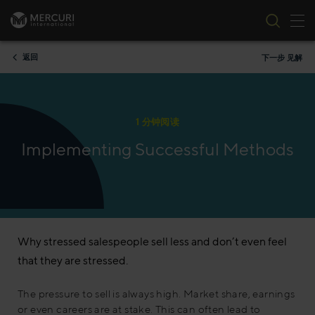
切
跳到内容
返回
下一步 见解
1 分钟阅读
Implementing Successful Methods
Why stressed salespeople sell less and don’t even feel
that they are stressed.
The pressure to sell is always high. Market share, earnings
or even careers are at stake. This can often lead to