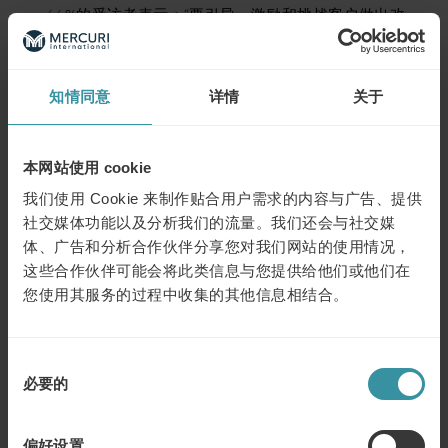
66%的受访者表示：“要引导、激励和挑战客户做出改
变”
65%的受访者表示：“要对客户的行业有深刻的理解”
知情同意
详情
关于
64%的受访者表示：“要为客户创建独特的解决方案”
本网站使用 cookie
很明显，销售正变得越来越以客户价值为导向，以卖方为
我们使用 Cookie 来制作贴合用户需求的内容与广告、提供
中心的企业无法建立信任，而以客户为中心的企业则可
社交媒体功能以及分析我们的流量。我们还会与社交媒
以。当您建立信任时，销售额就会增加。
体、广告和分析合作伙伴分享您对我们网站的使用情况，
这些合作伙伴可能会将此类信息与您提供给他们或他们在
接下来呢？
您使用其服务的过程中收集的其他信息相结合。
今年，麦古利研究院根据对1000多名商业领袖的全球调查
提交了年度报告。它剖析了我们所说的
信任
的实际含义，
同
将其分解为多个维度，并从商业角度指出建立信任对现实
必要的
意
世界的影响。它为企业领导者如何寻找新机会、创造更
选
好、更持久的客户关系以及找到建立长期增长的新方法提
供了指导和建议。该报告从整体上审视了“信任”这一主题，
择
偏好设置