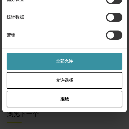
并详细分析了“能力”等维度。
“只有43%的受访者表示，他们的组织在
统计数据
展示能力方面非常出色，例如提供正确的
专业知识和解决方案来履行合同中自己的
营销
部分”
Henrik Larsson Broman
99%的受访企业领导者表示“信任对于与客户建立长期关系
全部允许
至关重要”，我们如何做到这一点比以往任何时候都更加迫
切。因此，如果您想了解如何让您的客户信任您 — 并与您
建立牢固的关系 — 为什么不立即
下载报告
或
与我们联系
允许选择
呢？
拒绝
浏览下一个