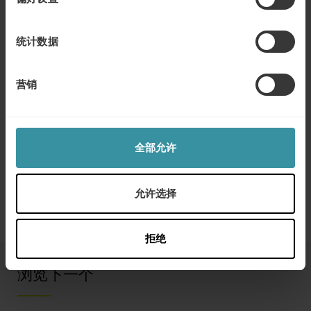
电话：+46 8 705 29 34
统计数据
Elizabeth Parker
, 市场总监
Training Industry, Inc.
电子邮件：
eparker@trainingindustry.com
营销
电话：+1 919 653 4986
全部允许
允许选择
拒绝
浏览下一个