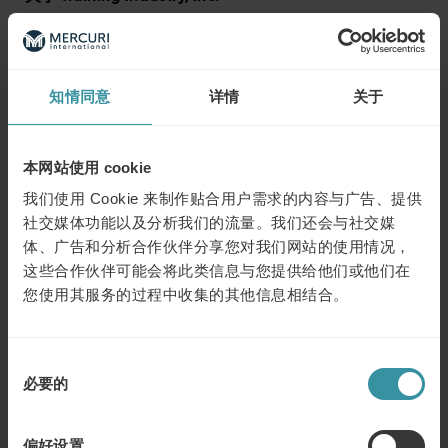
“我们建立联系。”我们公司热衷于建立联系。我们为精选的
解决方案供应商以及在我们企业学习和发展社区高度参与
的领导者和决策者建立高价值的对话。这些对话通过应对
挑战、分享创新和交流快速发展的最佳实践，使整个培训
知情同意
详情
关于
行业受益。
Training Industry (
https://trainingindustry.com
) 是有关学
本网站使用 cookie
习方面的最值得信赖的信息来源。我们的权威建立在与450
多位专业贡献者的紧密联系上，他们每年与同行分享见解
我们使用 Cookie 来制作贴合用户需求的内容与广告、提供
和可行性分析。Training Industry 通过现场活动、文章、杂
社交媒体功能以及分析我们的流量。我们还会与社交媒
志、网络研讨会、播客、研究和报告，每年产生超过1000
体、广告和分析合作伙伴分享您对我们网站的使用情况，
万次的行业互动，而“全球20强销售培训公司榜单”则帮助
这些合作伙伴可能会将此类信息与您提供给他们或他们在
企业领导者找到合适的培训合作伙伴。如需推荐，请访
您使用其服务的过程中收集的其他信息相结合。
问：
https://trainingindustry.com/rfp
。
联系：
同
必要的
意
Daniela Vidakovic Lundin
, 全球市场经理
选
麦古利国际集团
择
电子邮件：
press@mercuri.net
偏好设置